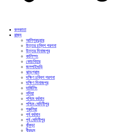
কলকাতা
রাজ্য
আলিপুরদুয়ার
উত্তর চব্বিশ পরগনা
উত্তর দিনাজপুর
কালিম্পং
কোচবিহার
জলপাইগুড়ি
ঝাড়গ্রাম
দক্ষিণ চব্বিশ পরগনা
দক্ষিণ দিনাজপুর
দার্জিলিং
নদিয়া
পশ্চিম বর্ধমান
পশ্চিম মেদিনীপুর
পুরুলিয়া
পূর্ব বর্ধমান
পূর্ব মেদিনীপুর
বাঁকুড়া
বীরভূম