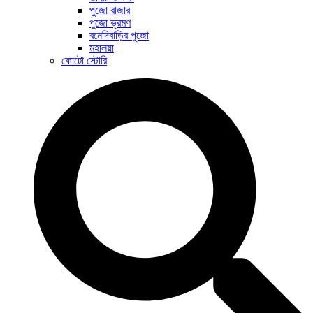
পুজো বাজার
পুজো ভ্রমণ
বনেদিবাড়ির পুজো
মহালয়া
ফোটো স্টোরি