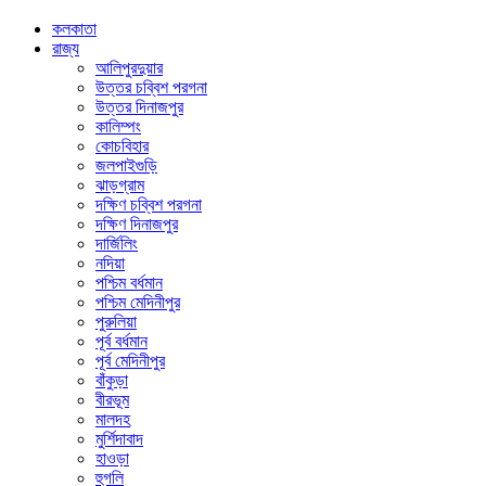
কলকাতা
রাজ্য
আলিপুরদুয়ার
উত্তর চব্বিশ পরগনা
উত্তর দিনাজপুর
কালিম্পং
কোচবিহার
জলপাইগুড়ি
ঝাড়গ্রাম
দক্ষিণ চব্বিশ পরগনা
দক্ষিণ দিনাজপুর
দার্জিলিং
নদিয়া
পশ্চিম বর্ধমান
পশ্চিম মেদিনীপুর
পুরুলিয়া
পূর্ব বর্ধমান
পূর্ব মেদিনীপুর
বাঁকুড়া
বীরভূম
মালদহ
মুর্শিদাবাদ
হাওড়া
হুগলি