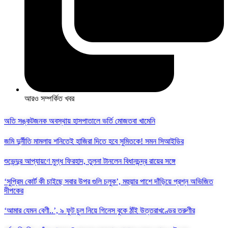
আরও সম্পর্কিত খবর
অতি সঙ্কটজনক অবস্থায় হাসপাতালে ভর্তি মোজতবা খামেনি
জমি দুর্নীতি মামলায় শনিতেই হাজিরা দিতে হবে সুমিতকে! সমন সিআইডির
শুভেন্দুর আপ্যায়ণে মুগ্ধ ফিরহাদ, তুলনা টানলেন বিধানচন্দ্র রায়ের সঙ্গে
‘সুপ্রিম কোর্ট কী চাইছে সবার উপর গুলি চলুক’, মহুয়ার পাশে দাঁড়িয়ে প্রশ্ন অভিজিত
দীপকের
‘আমার যেমন বেণী..’, ৯ ফুট চুল নিয়ে গিনেস বুকে ঠাঁই উত্তরাখণ্ডের তরুণীর