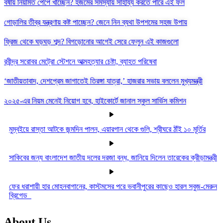
বর্ষায় নিয়মিত পেঁপে খাচ্ছেন? হজমের সমস্যায় সাহায্য করতে পারে এই ফল
গোড়ালির তীব্র যন্ত্রণায় কষ্ট পাচ্ছেন? জেনে নিন ব্যথা উপশমের সহজ উপায়
ফ্রিজ থেকে ঘড়ঘড় শব্দ? বিগড়োনোর আগেই সেরে ফেলুন এই কাজগুলো
রবীন্দ্র সরোবর মেট্রো স্টেশনে আত্মহত্যার চেষ্টা, ব্যাহত পরিষেবা
‘জাতীয়তাবাদ, দেশপ্রেম জাগাতেই তিরঙ্গা যাত্রা,’ হাজরার সভায় বললেন মুখ্যমন্ত্রী
২০২৫-এর নিয়ম মেনেই নিয়োগ হবে, হাইকোর্টে জানাল স্কুল সার্ভিস কমিশন
মুম্বইয়ে রাস্তা আটকে জন্মদিন পালন, এয়ারগান থেকে গুলি, শ্রীঘরে ঠাঁই ১০ মূর্তির
সাকিবের জন্য বাংলাদেশ জাতীয় দলের দরজা বন্ধ, জানিয়ে দিলেন তারেকের ক্রীড়ামন্ত্রী
ফের ধরাশায়ী হার মোহনবাগানের, কাস্টমসের পরে ভবানীপুরের কাছেও হারল সবুজ-মেরুন
ব্রিগেড
About Us