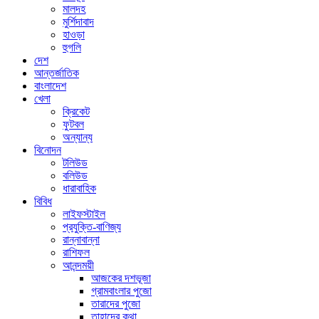
মালদহ
মুর্শিদাবাদ
হাওড়া
হুগলি
দেশ
আন্তর্জাতিক
বাংলাদেশ
খেলা
ক্রিকেট
ফুটবল
অন্যান্য
বিনোদন
টলিউড
বলিউড
ধারাবাহিক
বিবিধ
লাইফস্টাইল
প্রযুক্তি-বাণিজ্য
রান্নাবান্না
রাশিফল
আনন্দময়ী
আজকের দশভূজা
গ্রামবাংলার পুজো
তারাদের পুজো
তাহাদের কথা