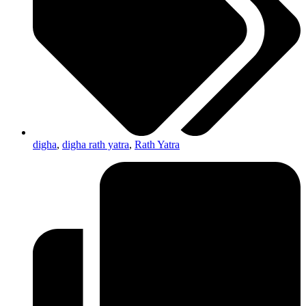
digha
,
digha rath yatra
,
Rath Yatra