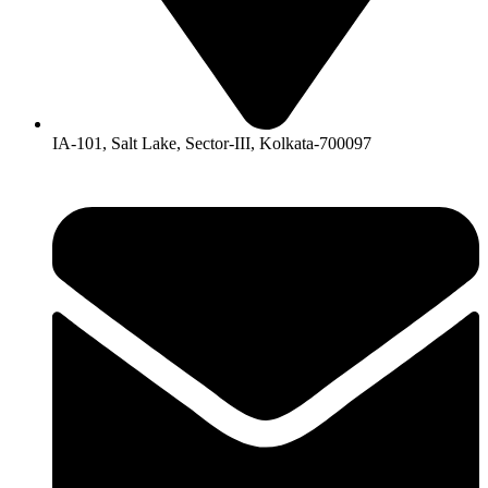
IA-101, Salt Lake, Sector-III, Kolkata-700097