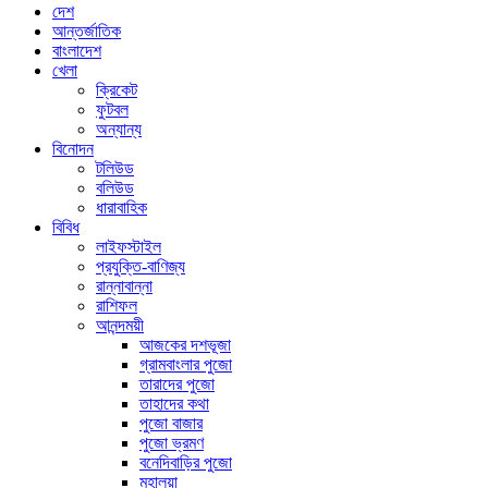
দেশ
আন্তর্জাতিক
বাংলাদেশ
খেলা
ক্রিকেট
ফুটবল
অন্যান্য
বিনোদন
টলিউড
বলিউড
ধারাবাহিক
বিবিধ
লাইফস্টাইল
প্রযুক্তি-বাণিজ্য
রান্নাবান্না
রাশিফল
আনন্দময়ী
আজকের দশভূজা
গ্রামবাংলার পুজো
তারাদের পুজো
তাহাদের কথা
পুজো বাজার
পুজো ভ্রমণ
বনেদিবাড়ির পুজো
মহালয়া