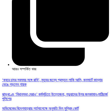
আরও সম্পর্কিত খবর
‘কবরে চাদর সবসময় সঙ্গে রাখি’, মৃত্যুর জন্যে প্রস্তুত লাকি আলি, কনসার্টে কান্নায়
ভেঙে পড়লেন গায়ক
ঝাড়খণ্ডে ‘বিধানসভা ঘেরাও’ কর্মসূচিতে উত্তেজনা, পড়ুয়াদের উপর জলকামান-লাঠিচার্জ
পুলিশের
অভিষেকের বিদেশযাত্রায় শর্তসাপেক্ষে অনুমতি দিল সুুপ্রিম কোর্ট