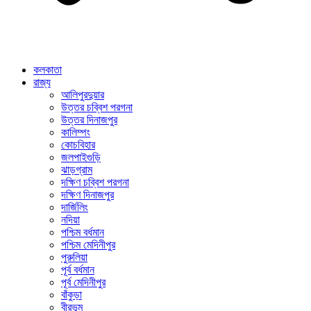
কলকাতা
রাজ্য
আলিপুরদুয়ার
উত্তর চব্বিশ পরগনা
উত্তর দিনাজপুর
কালিম্পং
কোচবিহার
জলপাইগুড়ি
ঝাড়গ্রাম
দক্ষিণ চব্বিশ পরগনা
দক্ষিণ দিনাজপুর
দার্জিলিং
নদিয়া
পশ্চিম বর্ধমান
পশ্চিম মেদিনীপুর
পুরুলিয়া
পূর্ব বর্ধমান
পূর্ব মেদিনীপুর
বাঁকুড়া
বীরভূম