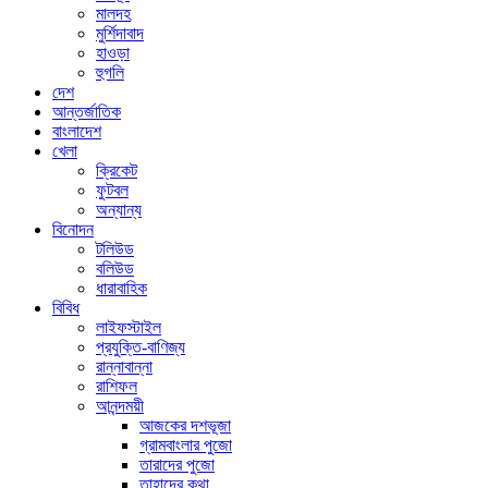
মালদহ
মুর্শিদাবাদ
হাওড়া
হুগলি
দেশ
আন্তর্জাতিক
বাংলাদেশ
খেলা
ক্রিকেট
ফুটবল
অন্যান্য
বিনোদন
টলিউড
বলিউড
ধারাবাহিক
বিবিধ
লাইফস্টাইল
প্রযুক্তি-বাণিজ্য
রান্নাবান্না
রাশিফল
আনন্দময়ী
আজকের দশভূজা
গ্রামবাংলার পুজো
তারাদের পুজো
তাহাদের কথা