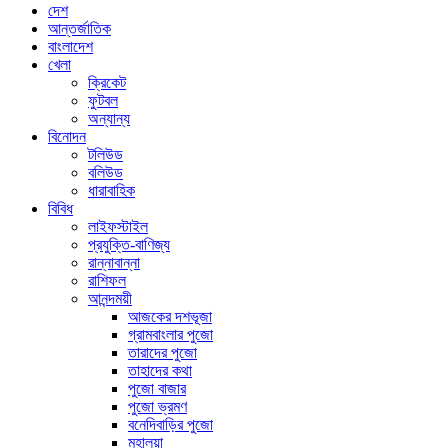
দেশ
আন্তর্জাতিক
বাংলাদেশ
খেলা
ক্রিকেট
ফুটবল
অন্যান্য
বিনোদন
টলিউড
বলিউড
ধারাবাহিক
বিবিধ
লাইফস্টাইল
প্রযুক্তি-বাণিজ্য
রান্নাবান্না
রাশিফল
আনন্দময়ী
আজকের দশভূজা
গ্রামবাংলার পুজো
তারাদের পুজো
তাহাদের কথা
পুজো বাজার
পুজো ভ্রমণ
বনেদিবাড়ির পুজো
মহালয়া