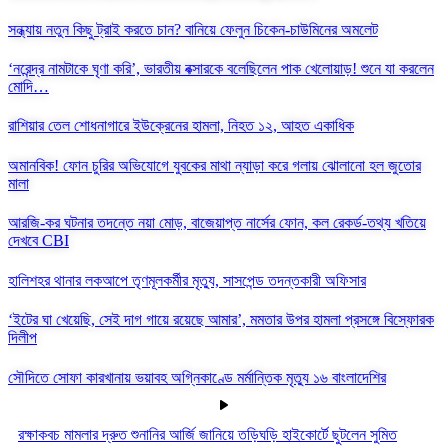
সন্ধ্যায় নতুন কিছু ট্রাই করতে চান? বানিয়ে ফেলুন চিকেন-চাউমিনের অমলেট
‘নরেন্দ্র নামটাকে ঘৃণা করি’, ভারতীয় বক্সারকে বলেছিলেন পাক খেলোয়াড়! শুনে যা করলেন
মোদি…
রাশিয়ার তেল শোধনাগারে ইউক্রেনের হামলা, নিহত ১২, আহত একাধিক
অমানবিক! ফোন চুরির অভিযোগে যুবকের মাথা ন্যাড়া করে গলায় ঝোলানো হল জুতোর
মালা
আরজি-কর ঘটনার তদন্তে নয়া মোড়, বাজেয়াপ্ত নার্সের ফোন, কল রেকর্ড-তথ্য খতিয়ে
দেখবে CBI
হালিশহর থানার লকআপে তৃণমূলকর্মীর মৃত্যু, সাসপেন্ড তদন্তকারী অফিসার
‘ইটের ঘা খেয়েছি, সেই দাগ গায়ে রয়েছে আমার’, মমতার উপর হামলা প্রসঙ্গে বিস্ফোরক
দিলীপ
সৌদিতে সোফা কারখানায় ভয়াবহ অগ্নিকাণ্ডে মর্মান্তিক মৃত্যু ১৬ বাংলাদেশির
রক্ষাকবচ মামলার দ্রুত শুনানির আর্জি জানিয়ে তড়িঘড়ি হাইকোর্টে ছুটলেন সুমিত