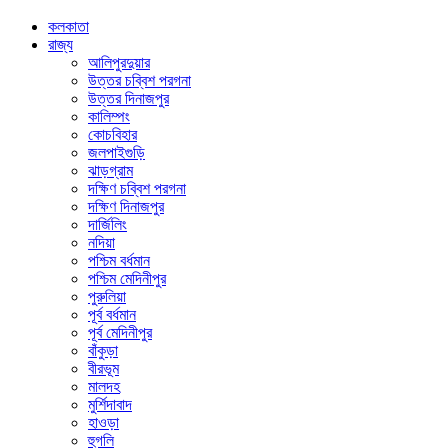
কলকাতা
রাজ্য
আলিপুরদুয়ার
উত্তর চব্বিশ পরগনা
উত্তর দিনাজপুর
কালিম্পং
কোচবিহার
জলপাইগুড়ি
ঝাড়গ্রাম
দক্ষিণ চব্বিশ পরগনা
দক্ষিণ দিনাজপুর
দার্জিলিং
নদিয়া
পশ্চিম বর্ধমান
পশ্চিম মেদিনীপুর
পুরুলিয়া
পূর্ব বর্ধমান
পূর্ব মেদিনীপুর
বাঁকুড়া
বীরভূম
মালদহ
মুর্শিদাবাদ
হাওড়া
হুগলি