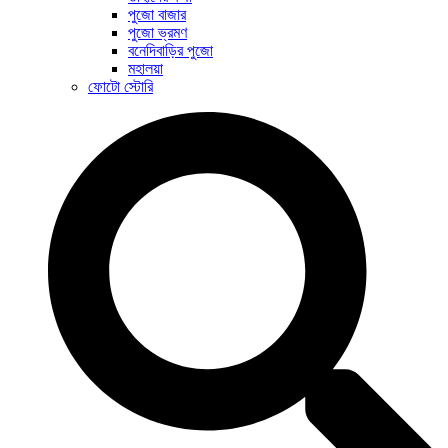
পুজো বাজার
পুজো ভ্রমণ
বনেদিবাড়ির পুজো
মহালয়া
ফোটো স্টোরি