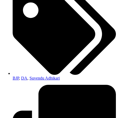
BJP
,
DA
,
Suvendu Adhikari