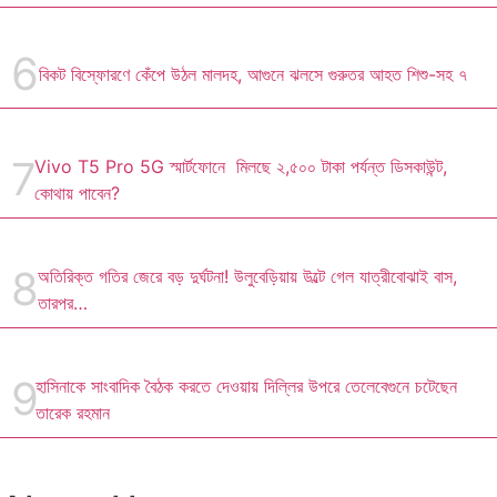
বিকট বিস্ফোরণে কেঁপে উঠল মালদহ, আগুনে ঝলসে গুরুতর আহত শিশু-সহ ৭
Vivo T5 Pro 5G স্মার্টফোনে মিলছে ২,৫০০ টাকা পর্যন্ত ডিসকাউন্ট,
কোথায় পাবেন?
অতিরিক্ত গতির জেরে বড় দুর্ঘটনা! উলুবেড়িয়ায় উল্টে গেল যাত্রীবোঝাই বাস,
তারপর…
হাসিনাকে সাংবাদিক বৈঠক করতে দেওয়ায় দিল্লির উপরে তেলেবেগুনে চটেছেন
তারেক রহমান