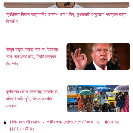
স্বাধীনতা দিবসে রাজ্যবাসীর উদ্দেশে ভাষণ দিন, মুখ্যমন্ত্রী শুভেন্দুকে প্রস্তাব রাজ্য
বিজেপির
‘মানুষ হত্যা করতে চাই না, ইরানের
সঙ্গে সমঝোতা চাই’, বিরাট মন্তব্য
ট্রাম্পের
ঘূর্ণাবর্তের জেরে বদলাচ্ছে আবহাওয়া,
দক্ষিণে ভারী বৃষ্টি, উত্তরে জারি
সতর্কতা
বিলাসবহুল জীবনযাপন ও পার্টির খরচ জোগাতে প্রেমিককে নিয়ে পিসিকে খুন
বিবাহিত ভাইঝির