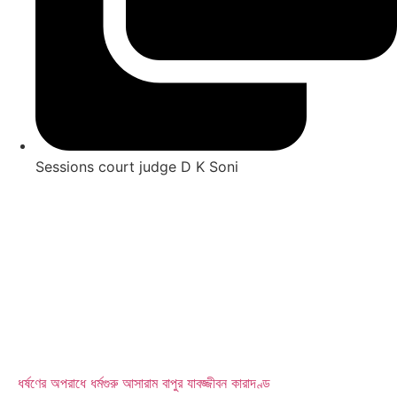
Sessions court judge D K Soni
ধর্ষণের অপরাধে ধর্মগুরু আসারাম বাপুর যাবজ্জীবন কারাদণ্ড