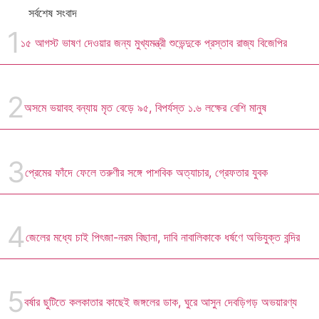
সর্বশেষ সংবাদ
১৫ আগস্ট ভাষণ দেওয়ার জন্য মুখ্যমন্ত্রী শুভেন্দুকে প্রস্তাব রাজ্য বিজেপির
অসমে ভয়াবহ বন্যায় মৃত বেড়ে ৯৫, বিপর্যস্ত ১.৬ লক্ষের বেশি মানুষ
প্রেমের ফাঁদে ফেলে তরুণীর সঙ্গে পাশবিক অত্যাচার, গ্রেফতার যুবক
জেলের মধ্যে চাই পিৎজা-নরম বিছানা, দাবি নাবালিকাকে ধর্ষণে অভিযুক্ত বন্দির
বর্ষার ছুটিতে কলকাতার কাছেই জঙ্গলের ডাক, ঘুরে আসুন দেবড়িগড় অভয়ারণ্য