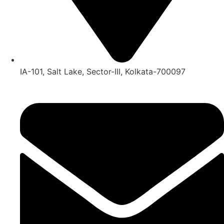
IA-101, Salt Lake, Sector-III, Kolkata-700097