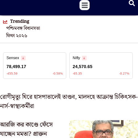
Trending
পশ্চিমবঙ্গ বিধানসভা
ফিফা ২০২৬
রোগীমৃত্যু ঘিরে হাসপাতালেই তাণ্ডব, মালদহে আক্রান্ত চিকিৎসক-
নার্স-স্বাস্থ্যকর্মীরা
আরজি কর কাণ্ডে ফেঁসে
যাচ্ছেন মমতা? প্রাক্তন