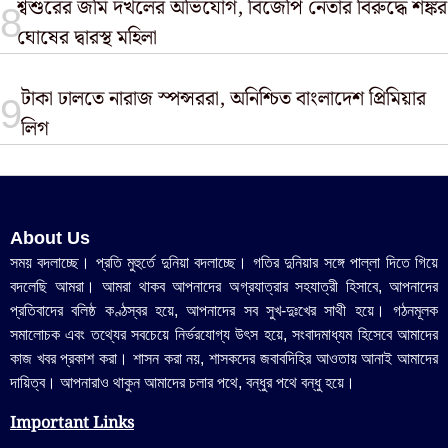
শ্বশুরের জমি দখলের অভিযোগ, বিজেপি নেতার বিরুদ্ধে শঙ্কর
ঘোষের দ্বারস্থ মহিলা
টাকা ঢালতে নারাজ স্পন্সররা, অনিশ্চিত বাংলাদেশ প্রিমিয়ার
লিগ
About Us
সময় বদলাচ্ছে। প্রতি মুহুর্তে দুনিয়া বদলাচ্ছে। গতির দুনিয়ার সঙ্গে পাল্লা দিতে গিয়ে
বদলেছি আমরা। আমরা থাকব আপনাদের অগ্রযাত্রার সহযাত্রী হিসাবে, আপনাদের
প্রতিবাদের বলিষ্ঠ কণ্ঠস্বর হয়ে, আপনাদের সব সুখ-দুঃখের সাথী হয়ে। গঠনমূলক
সমালোচক এবং তথ্যের সবচেয়ে নির্ভরযোগ্য উ‍ৎস হয়ে, সংবাদমাধ্যম হিসেবে আমাদের
কাজ খবর প্রকাশ করা। শাসন করা নয়, শাসকদের জবাবদিহির আওতায় আনাই আমাদের
দায়িত্ব। আপনারাও থাকুন আমাদের চলার পথে, বন্ধুর পথে বন্ধু হয়ে।
Important Links