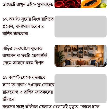
ডায়েটে রাখুন এই ৮ সুপারফুড
১৭ অগস্ট সূর্যের সিংহ রাশিতে
প্রবেশ, মালামাল হবেন ৪
রাশির জাতকরা..
বাড়ির দেওয়ালে ভুলেও
রাখবেন না ফটো ফ্রেমগুলি,
নেমে আসবে চরম বিপদ
১১ অগস্ট থেকে বদলাবে
ভাগ্যের চাকা? শুক্রের গোচরে
রাজযোগ ৩ রাশির জাতকদের
জীবনে
বন্ধুদের সঙ্গে ভলিবল খেলতে খেলতেই মৃত্যুর কোলে ঢলে