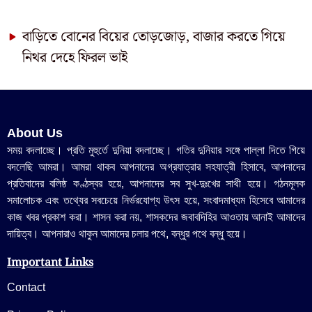
বাড়িতে বোনের বিয়ের তোড়জোড়, বাজার করতে গিয়ে
নিথর দেহে ফিরল ভাই
About Us
সময় বদলাচ্ছে। প্রতি মুহুর্তে দুনিয়া বদলাচ্ছে। গতির দুনিয়ার সঙ্গে পাল্লা দিতে গিয়ে
বদলেছি আমরা। আমরা থাকব আপনাদের অগ্রযাত্রার সহযাত্রী হিসাবে, আপনাদের
প্রতিবাদের বলিষ্ঠ কণ্ঠস্বর হয়ে, আপনাদের সব সুখ-দুঃখের সাথী হয়ে। গঠনমূলক
সমালোচক এবং তথ্যের সবচেয়ে নির্ভরযোগ্য উ‍ৎস হয়ে, সংবাদমাধ্যম হিসেবে আমাদের
কাজ খবর প্রকাশ করা। শাসন করা নয়, শাসকদের জবাবদিহির আওতায় আনাই আমাদের
দায়িত্ব। আপনারাও থাকুন আমাদের চলার পথে, বন্ধুর পথে বন্ধু হয়ে।
Important Links
Contact