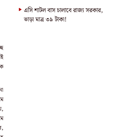
এসি শাটল বাস চালাবে রাজ্য সরকার,
ভাড়া মাত্র ৩৯ টাকা!
ছে
াই
কে
না
মে
ে,
মে
ে,