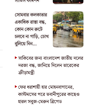
সার্ভিস কমিশন
সোমবার কলকাতার
একাধিক রাস্তা বন্ধ,
কোন কোন রুটে
চলবে না গাড়ি, চোখ
বুলিয়ে নিন…
সাকিবের জন্য বাংলাদেশ জাতীয় দলের
দরজা বন্ধ, জানিয়ে দিলেন তারেকের
ক্রীড়ামন্ত্রী
ফের ধরাশায়ী হার মোহনবাগানের,
কাস্টমসের পরে ভবানীপুরের কাছেও
হারল সবুজ-মেরুন ব্রিগেড