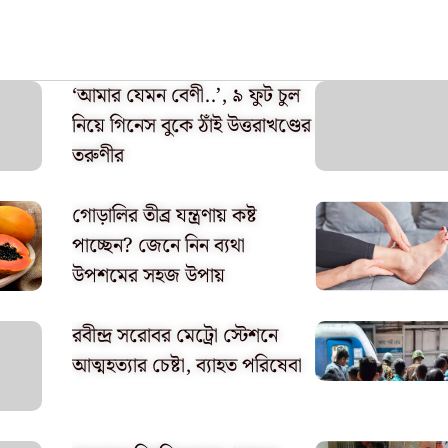
‘আমার যেমন বেণী..’, ৯ ফুট চুল
নিয়ে গিনেস বুকে ঠাঁই উত্তরাখণ্ডের
তরুণীর
গোড়ালির তীব্র যন্ত্রণায় কষ্ট
পাচ্ছেন? জেনে নিন ব্যথা
উপশমের সহজ উপায়
রবীন্দ্র সরোবর মেট্রো স্টেশনে
আত্মহত্যার চেষ্টা, ব্যাহত পরিষেবা