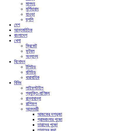
মালদহ
মুর্শিদাবাদ
হাওড়া
হুগলি
দেশ
আন্তর্জাতিক
বাংলাদেশ
খেলা
ক্রিকেট
ফুটবল
অন্যান্য
বিনোদন
টলিউড
বলিউড
ধারাবাহিক
বিবিধ
লাইফস্টাইল
প্রযুক্তি-বাণিজ্য
রান্নাবান্না
রাশিফল
আনন্দময়ী
আজকের দশভূজা
গ্রামবাংলার পুজো
তারাদের পুজো
তাহাদের কথা