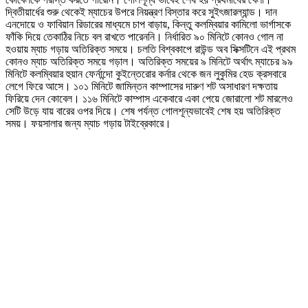
দ্বিতীয়ার্ধের শুরু থেকেই ম্যাচের উপরে নিয়ন্ত্রণ বিস্তার করে সুই‍ৎজারল্যান্ড। দান
এনদোয়ে ও ফাবিয়ান রিডারের মাধ্যমে চাপ বাড়ায়, কিন্তু কলম্বিয়ার কামিলো ভার্গাসকে
ফাঁকি দিয়ে তেকাঠির নিচে বল রাখতে পারেননি। নির্ধারিত ৯০ মিনিটে কোনও গোল না
হওয়ায় ম্যাচ গড়ায় অতিরিক্ত সময়ে। চলতি বিশ্বকাপে রাউন্ড অব সিক্সটিনে এই প্রথম
কোনও ম্যাচ অতিরিক্ত সময়ে গড়াল। অতিরিক্ত সময়ের ৯ মিনিটে অর্থা‍ৎ ম্যাচের ৯৯
মিনিটে কলম্বিয়ার হুয়ান ফের্নান্দো কুইন্তেরোর কর্নার থেকে জন লুকুমির হেড ক্রসবারে
লেগে ফিরে আসে। ১০১ মিনিটে জামিন্তন কাম্পাসের দারুণ শট অসাধারণ দক্ষতায়
ফিরিয়ে দেন কোবেল। ১১৬ মিনিটে কাম্পাস একেবারে একা পেয়ে জোরালো শট মারলেও
সেটি উড়ে যায় বারের ওপর দিয়ে। শেষ পর্যন্ত গোলশূন্যভাবেই শেষ হয় অতিরিক্ত
সময়। ফয়সালার জন্য ম্যাচ গড়ায় টাইব্রেকারে।