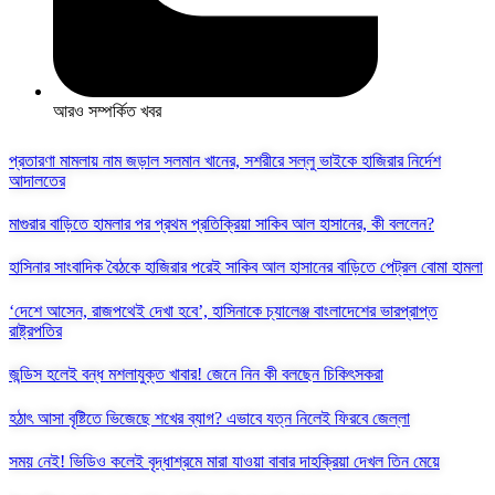
আরও সম্পর্কিত খবর
প্রতারণা মামলায় নাম জড়াল সলমান খানের, সশরীরে সল্লু ভাইকে হাজিরার নির্দেশ
আদালতের
মাগুরার বাড়িতে হামলার পর প্রথম প্রতিক্রিয়া সাকিব আল হাসানের, কী বললেন?
হাসিনার সাংবাদিক বৈঠকে হাজিরার পরেই সাকিব আল হাসানের বাড়িতে পেট্রল বোমা হামলা
‘দেশে আসেন, রাজপথেই দেখা হবে’, হাসিনাকে চ্যালেঞ্জ বাংলাদেশের ভারপ্রাপ্ত
রাষ্ট্রপতির
জন্ডিস হলেই বন্ধ মশলাযুক্ত খাবার! জেনে নিন কী বলছেন চিকিৎসকরা
হঠাৎ আসা বৃষ্টিতে ভিজেছে শখের ব্যাগ? এভাবে যত্ন নিলেই ফিরবে জেল্লা
সময় নেই! ভিডিও কলেই বৃদ্ধাশ্রমে মারা যাওয়া বাবার দাহক্রিয়া দেখল তিন মেয়ে