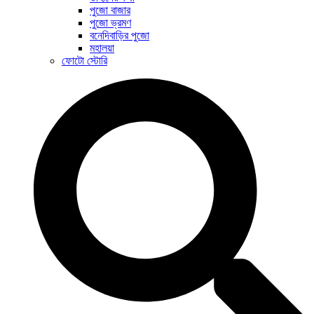
পুজো বাজার
পুজো ভ্রমণ
বনেদিবাড়ির পুজো
মহালয়া
ফোটো স্টোরি