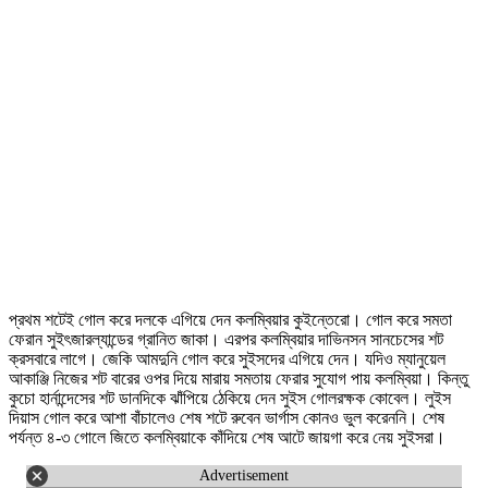
প্রথম শটেই গোল করে দলকে এগিয়ে দেন কলম্বিয়ার কুইন্তেরো। গোল করে সমতা
ফেরান সুই‍ৎজারল্যান্ডের গ্রানিত জাকা। এরপর কলম্বিয়ার দাভিনসন সানচেসের শট
ক্রসবারে লাগে। জেকি আমদুনি গোল করে সুইসদের এগিয়ে দেন। যদিও ম্যানুয়েল
আকাঞ্জি নিজের শট বারের ওপর দিয়ে মারায় সমতায় ফেরার সুযোগ পায় কলম্বিয়া। কিন্তু
কুচো হার্নান্দেসের শট ডানদিকে ঝাঁপিয়ে ঠেকিয়ে দেন সুইস গোলরক্ষক কোবেল। লুইস
দিয়াস গোল করে আশা বাঁচালেও শেষ শটে রুবেন ভার্গাস কোনও ভুল করেননি। শেষ
পর্যন্ত ৪-৩ গোলে জিতে কলম্বিয়াকে কাঁদিয়ে শেষ আটে জায়গা করে নেয় সুইসরা।
Advertisement