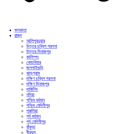
কলকাতা
রাজ্য
আলিপুরদুয়ার
উত্তর চব্বিশ পরগনা
উত্তর দিনাজপুর
কালিম্পং
কোচবিহার
জলপাইগুড়ি
ঝাড়গ্রাম
দক্ষিণ চব্বিশ পরগনা
দক্ষিণ দিনাজপুর
দার্জিলিং
নদিয়া
পশ্চিম বর্ধমান
পশ্চিম মেদিনীপুর
পুরুলিয়া
পূর্ব বর্ধমান
পূর্ব মেদিনীপুর
বাঁকুড়া
বীরভূম