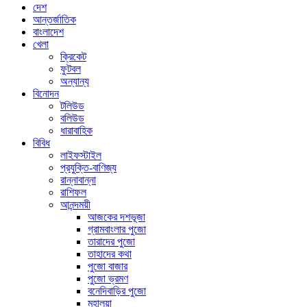
দেশ
আন্তর্জাতিক
বাংলাদেশ
খেলা
ক্রিকেট
ফুটবল
অন্যান্য
বিনোদন
টলিউড
বলিউড
ধারাবাহিক
বিবিধ
লাইফস্টাইল
প্রযুক্তি-বাণিজ্য
রান্নাবান্না
রাশিফল
আনন্দময়ী
আজকের দশভূজা
গ্রামবাংলার পুজো
তারাদের পুজো
তাহাদের কথা
পুজো বাজার
পুজো ভ্রমণ
বনেদিবাড়ির পুজো
মহালয়া