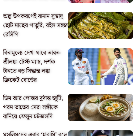
অল্প উপকরণেই বানান সুস্বাদু
ছোট মাছের পাতুরি, রইল সহজ
রেসিপি
বিনামূল্যে দেখা যাবে ভারত-
শ্রীলঙ্কা টেস্ট ম্যাচ, দর্শক
টানতে বড় সিদ্ধান্ত লঙ্কা
ক্রিকেট বোর্ডের
ডিম আর পোস্তর দুর্দান্ত জুটি,
গরম ভাতের সেরা সঙ্গীকে
বানিয়ে ফেলুন চটজলদি
মুসলিমদের এবার ‘হারামি’ বলে