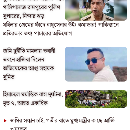
গালিগালাজ রামপুরের পুলিশ
সুপারের, নিন্দার ঝড়
মহিলার প্রেমের ফাঁদে বায়ুসেনার উইং কমান্ডার! পাকিস্তানে
প্রতিরক্ষার তথ্য পাচারের অভিযোগ
জমি দুর্নীতি মামলায় ভবানী
ভবনে হাজিরা দিলেন
অভিষেকের আপ্ত সহায়ক
সুমিত
হিমাচলে মর্মান্তিক বাস দুর্ঘটনা,
মৃত ৭, আহত একাধিক
জমির সন্ধান চাই, গভীর রাতে মুখ্যমন্ত্রীর কাছে আর্জি
ঋষভের