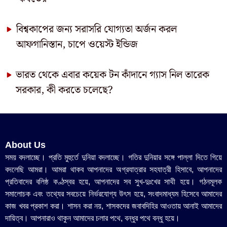
বিশ্বকাপের জন্য সরাসরি যোগ্যতা অর্জন করল
আফগানিস্তান, চাপে ওয়েস্ট ইন্ডিজ
ভারত থেকে এবার কয়েক টন কাঁদানে গ্যাস নিল তারেক
সরকার, কী করতে চলেছে?
About Us
সময় বদলাচ্ছে। প্রতি মুহুর্তে দুনিয়া বদলাচ্ছে। গতির দুনিয়ার সঙ্গে পাল্লা দিতে গিয়ে
বদলেছি আমরা। আমরা থাকব আপনাদের অগ্রযাত্রার সহযাত্রী হিসাবে, আপনাদের
প্রতিবাদের বলিষ্ঠ কণ্ঠস্বর হয়ে, আপনাদের সব সুখ-দুঃখের সাথী হয়ে। গঠনমূলক
সমালোচক এবং তথ্যের সবচেয়ে নির্ভরযোগ্য উ‍ৎস হয়ে, সংবাদমাধ্যম হিসেবে আমাদের
কাজ খবর প্রকাশ করা। শাসন করা নয়, শাসকদের জবাবদিহির আওতায় আনাই আমাদের
দায়িত্ব। আপনারাও থাকুন আমাদের চলার পথে, বন্ধুর পথে বন্ধু হয়ে।