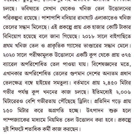
চলছে। ভবিষ্যতে সেখান থেকেও খনিজ তেল উত্তোলনের
পরিকল্পনা রয়েছে। পাশাপাশি নদিয়ার রানাঘাট এলাকাতেও খনিজ
তেলের সন্ধান মিলেছে। এই প্রকল্পে প্রায় এক হাজার কোটি টাকার
বিনিয়োগ হয়েছে বলে জানা গিয়েছে। ২০১৮ সালে বাইগাছিতে
প্রথম খনিজ তেল ও প্রাকৃতিক গ্যাসের ভাণ্ডারের সন্ধান মেলে।
২০২০ সালে পরীক্ষামূলক উত্তোলনে একটি কূপ থেকে প্রায় ৩৭৫
ব্যারেল অপরিশোধিত তেল পাওয়া যায়। বিশেষজ্ঞদের মতে,
এখানকার অপরিশোধিত তেলের গুণমান দেশের অন্যতম প্রধান
তেলক্ষেত্র বম্বে হাইয়ের সমতুল্য। বর্তমানে প্রায় ২,৪৫০ মিটার
গভীর পর্যন্ত কূপ খননের কাজ চলছে। ইতিমধ্যেই ২,০০৬
মিটারেরও বেশি গভীরতায় পৌঁছেছে ড্রিলিং। প্রতিদিন গড়ে প্রায়
১৫০ মিটার করে অগ্রগতি হচ্ছে। উৎপাদন শুরু হলে
পাম্পজ্যাকের মাধ্যমে নিয়মিত তেল উত্তোলন করা হবে। প্রকল্পে
দুই শিফটে শতাধিক কর্মী কাজ করছেন।