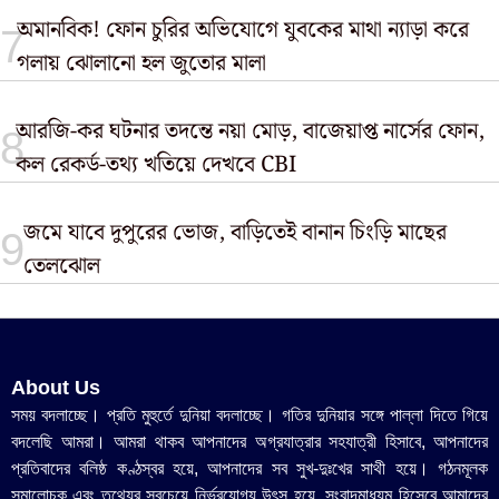
অমানবিক! ফোন চুরির অভিযোগে যুবকের মাথা ন্যাড়া করে
গলায় ঝোলানো হল জুতোর মালা
আরজি-কর ঘটনার তদন্তে নয়া মোড়, বাজেয়াপ্ত নার্সের ফোন,
কল রেকর্ড-তথ্য খতিয়ে দেখবে CBI
জমে যাবে দুপুরের ভোজ, বাড়িতেই বানান চিংড়ি মাছের
তেলঝোল
About Us
সময় বদলাচ্ছে। প্রতি মুহুর্তে দুনিয়া বদলাচ্ছে। গতির দুনিয়ার সঙ্গে পাল্লা দিতে গিয়ে
বদলেছি আমরা। আমরা থাকব আপনাদের অগ্রযাত্রার সহযাত্রী হিসাবে, আপনাদের
প্রতিবাদের বলিষ্ঠ কণ্ঠস্বর হয়ে, আপনাদের সব সুখ-দুঃখের সাথী হয়ে। গঠনমূলক
সমালোচক এবং তথ্যের সবচেয়ে নির্ভরযোগ্য উ‍ৎস হয়ে, সংবাদমাধ্যম হিসেবে আমাদের