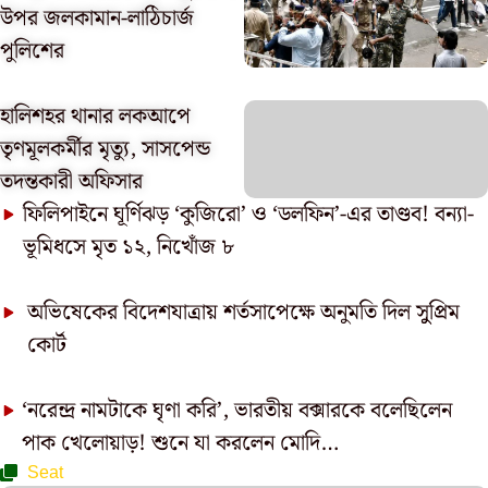
উপর জলকামান-লাঠিচার্জ
পুলিশের
হালিশহর থানার লকআপে
তৃণমূলকর্মীর মৃত্যু, সাসপেন্ড
তদন্তকারী অফিসার
ফিলিপাইনে ঘূর্ণিঝড় ‘কুজিরো’ ও ‘ডলফিন’-এর তাণ্ডব! বন্যা-
ভূমিধসে মৃত ১২, নিখোঁজ ৮
অভিষেকের বিদেশযাত্রায় শর্তসাপেক্ষে অনুমতি দিল সুুপ্রিম
কোর্ট
‘নরেন্দ্র নামটাকে ঘৃণা করি’, ভারতীয় বক্সারকে বলেছিলেন
পাক খেলোয়াড়! শুনে যা করলেন মোদি…
Seat