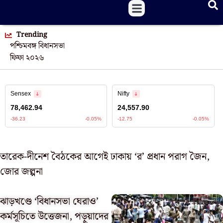
Trending
পশ্চিমবঙ্গ বিধানসভা
ফিফা ২০২৬
তারেক-দীনেশ বৈঠকের আগেই ঢাকায় ‘র’ প্রধান পরাগ জৈন,
জোর জল্পনা
ঝাড়খণ্ডে ‘বিধানসভা ঘেরাও’
কর্মসূচিতে উত্তেজনা, পড়ুয়াদের