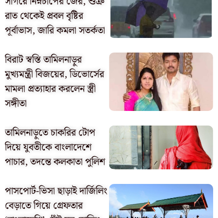
সাগরে নিম্নচাপের জের, শুক্র
রাত থেকেই প্রবল বৃষ্টির
পূর্বাভাস, জারি কমলা সতর্কতা
বিরাট স্বস্তি তামিলনাড়ুর
মুখ্যমন্ত্রী বিজয়ের, ডিভোর্সের
মামলা প্রত্যাহার করলেন স্ত্রী
সঙ্গীতা
তামিলনাড়ুতে চাকরির টোপ
দিয়ে যুবতীকে বাংলাদেশে
পাচার, তদন্তে কলকাতা পুলিশ
পাসপোর্ট-ভিসা ছাড়াই দার্জিলিং
বেড়াতে গিয়ে গ্রেফতার