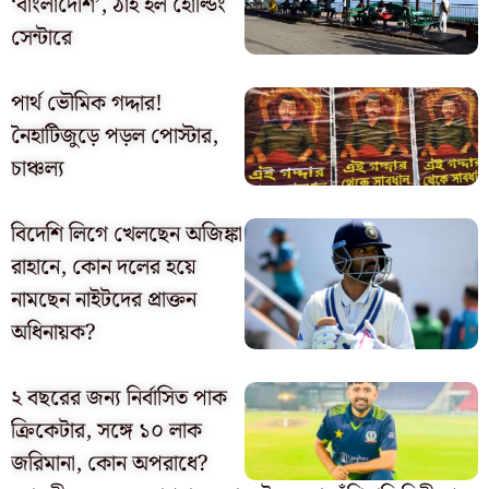
‘বাংলাদেশি’, ঠাঁই হল হোল্ডিং
সেন্টারে
পার্থ ভৌমিক গদ্দার!
নৈহাটিজুড়ে পড়ল পোস্টার,
চাঞ্চল্য
বিদেশি লিগে খেলছেন অজিঙ্কা
রাহানে, কোন দলের হয়ে
নামছেন নাইটদের প্রাক্তন
অধিনায়ক?
২ বছরের জন্য নির্বাসিত পাক
ক্রিকেটার, সঙ্গে ১০ লাক
জরিমানা, কোন অপরাধে?