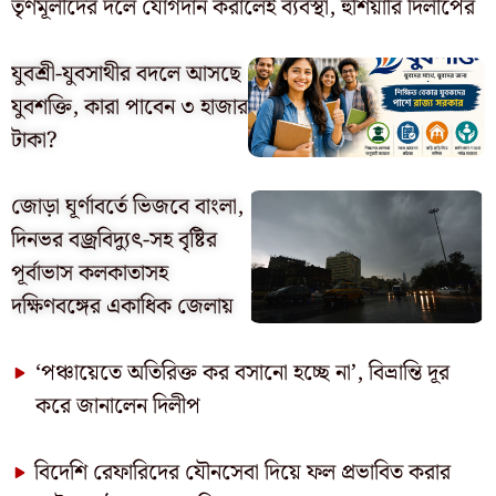
তৃণমূলীদের দলে যোগদান করালেই ব্যবস্থা, হুঁশিয়ারি দিলীপের
যুবশ্রী-যুবসাথীর বদলে আসছে
যুবশক্তি, কারা পাবেন ৩ হাজার
টাকা?
জোড়া ঘূর্ণাবর্তে ভিজবে বাংলা,
দিনভর বজ্রবিদ্যুৎ-সহ বৃষ্টির
পূর্বাভাস কলকাতাসহ
দক্ষিণবঙ্গের একাধিক জেলায়
‘পঞ্চায়েতে অতিরিক্ত কর বসানো হচ্ছে না’, বিভ্রান্তি দূর
করে জানালেন দিলীপ
বিদেশি রেফারিদের যৌনসেবা দিয়ে ফল প্রভাবিত করার