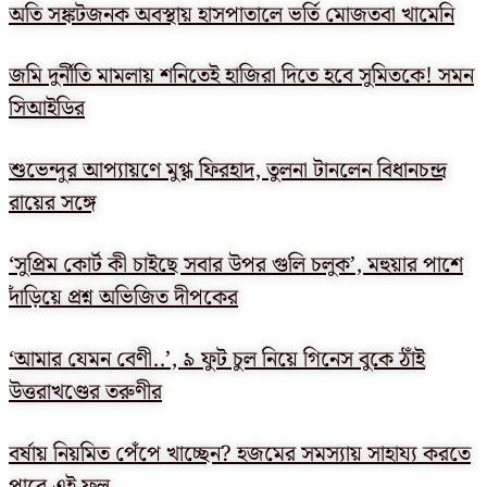
অতি সঙ্কটজনক অবস্থায় হাসপাতালে ভর্তি মোজতবা খামেনি
জমি দুর্নীতি মামলায় শনিতেই হাজিরা দিতে হবে সুমিতকে! সমন
সিআইডির
শুভেন্দুর আপ্যায়ণে মুগ্ধ ফিরহাদ, তুলনা টানলেন বিধানচন্দ্র
রায়ের সঙ্গে
‘সুপ্রিম কোর্ট কী চাইছে সবার উপর গুলি চলুক’, মহুয়ার পাশে
দাঁড়িয়ে প্রশ্ন অভিজিত দীপকের
‘আমার যেমন বেণী..’, ৯ ফুট চুল নিয়ে গিনেস বুকে ঠাঁই
উত্তরাখণ্ডের তরুণীর
বর্ষায় নিয়মিত পেঁপে খাচ্ছেন? হজমের সমস্যায় সাহায্য করতে
পারে এই ফল