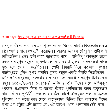
আরও পডুন:
দিঘায় সমুদ্রে নামতে পারবেন না পর্যটকরা! জারি নিষেধাজ্ঞা
তদন্তকারীদের দাবি, সে এক পুলিশ আধিকারিকের সার্ভিল রিভলভার কেড়ে
নিয়ে গুলি চালানোরও চেষ্টা করেছিল। এরপর আত্মরক্ষার্থে পুলিশ পাল্টা গুলি
চালিয়েছিল। সেই গুলি লাগে প্রভাসের গায়ে। গুলিবিদ্ধ অবস্থায় তাকে
দ্রুত বারুইপুর মহকুমা হাসপাতালে নিয়ে যাওয়া হলেও চিকিৎসকরা তাঁকে
মৃত বলে ঘোষণা করেছিলেন। গোটা বিষয়টি নিয়ে গতকাল, বুধবার
বারুইপুরের পুলিশ সুপার অরবিন্দ কুমার আনন্দ একটি বিবৃতি দিয়েছিলেন।
তিনি জানিয়েছিলেন, ‘মঙ্গলবার রাত ১২টা ৪৫ মিনিটে বারুইপুর থানার কেস
নম্বর ১৩৫০/২৬-এর তদন্তকারী অফিসার তাঁর টিমের সঙ্গে অভিযুক্ত
প্রভাস মণ্ডলকে নিয়ে অপরাধের ঘটনার পুনর্নির্মাণের জন্য অকুস্থলে
যান। ঘটনার পুনর্নির্মাণ শুরু হওয়ার ঠিক আগে অভিযুক্ত প্রভাস মণ্ডল
পুলিশের এক জনের কাছ থেকে আগ্নেয়াস্ত্র ছিনিয়ে নিয়ে আমাদের টিমের
উপর এক রাউন্ড গুলি চালায় এবং ওই জায়গা থেকে পালানোর চেষ্টা করে।