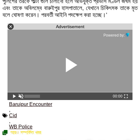
পুলিশের তরফে পাল্টা গুলি চালানো হলে অভিযুক্ত প্রভাস মণ্ডল জখম হয়
এবং তাকে অবিলম্বে বারুইপুর হাসপাতালে, যেখানে চিকিৎসক তাকে মৃত
বলে ঘোষণা করেন। পরবর্তী আইনি পদক্ষেপ করা হচ্ছে।’
Advertisement
Powered by:
00:00
Baruipur Encounter
,
Cid
,
WB Police
আরও সম্পর্কিত খবর