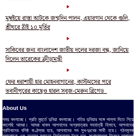
মুম্বইয়ে রাস্তা আটকে জন্মদিন পালন, এয়ারগান থেকে গুলি,
শ্রীঘরে ঠাঁই ১০ মূর্তির
সাকিবের জন্য বাংলাদেশ জাতীয় দলের দরজা বন্ধ, জানিয়ে
দিলেন তারেকের ক্রীড়ামন্ত্রী
ফের ধরাশায়ী হার মোহনবাগানের, কাস্টমসের পরে
ভবানীপুরের কাছেও হারল সবুজ-মেরুন ব্রিগেড
About Us
সময় বদলাচ্ছে। প্রতি মুহুর্তে দুনিয়া বদলাচ্ছে। গতির দুনিয়ার সঙ্গে পাল্লা দিতে গিয়ে
বদলেছি আমরা। আমরা থাকব আপনাদের অগ্রযাত্রার সহযাত্রী হিসাবে, আপনাদের
প্রতিবাদের বলিষ্ঠ কণ্ঠস্বর হয়ে, আপনাদের সব সুখ-দুঃখের সাথী হয়ে। গঠনমূলক
সমালোচক এবং তথ্যের সবচেয়ে নির্ভরযোগ্য উ‍ৎস হয়ে, সংবাদমাধ্যম হিসেবে আমাদের