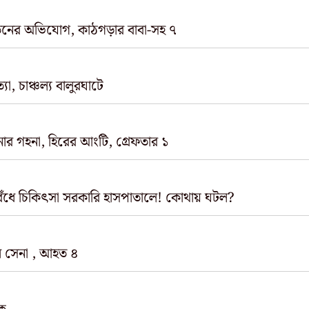
যাতনের অভিযোগ, কাঠগড়ার বাবা-সহ ৭
া, চাঞ্চল্য বালুরঘাটে
ার গহনা, হিরের আংটি, গ্রেফতার ১
োর্ড বেঁধে চিকিৎসা সরকারি হাসপাতালে! কোথায় ঘটল?
ি সেনা , আহত ৪