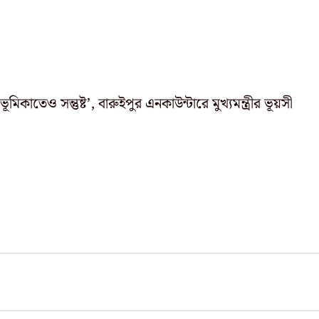
িকাতেও সন্তুষ্ট’, বারুইপুর এনকাউন্টারে মুখ্যমন্ত্রীর ভূয়সী