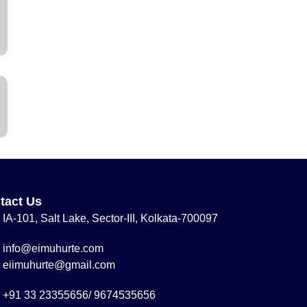
tact Us
IA-101, Salt Lake, Sector-III, Kolkata-700097
info@eimuhurte.com
eiimuhurte@gmail.com
+91 33 23355656/ 9674535656