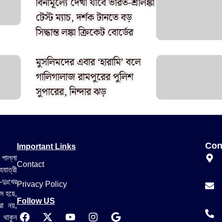
বিনামূল্যে দেখা যাবে ভারত-শ্রীলঙ্কা
টেস্ট ম্যাচ, দর্শক টানতে বড়
সিদ্ধান্ত লঙ্কা ক্রিকেট বোর্ডের
মুসলিমদের এবার ‘হারামি’ বলে
গালিগালাজ রামপুরের পুলিশ
সুপারের, নিন্দার ঝড়
Important Links
Con
 পাল্লা
Contact
যাত্রী
-দুঃখের
Privacy Policy
স হয়ে,
Follow US
রা নয়,
 থাকুন