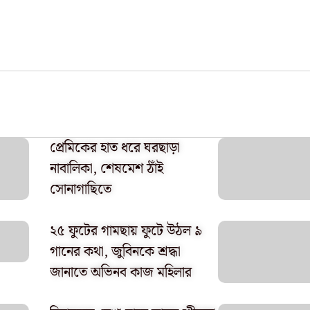
প্রেমিকের হাত ধরে ঘরছাড়া
নাবালিকা, শেষমেশ ঠাঁই
সোনাগাছিতে
২৫ ফুটের গামছায় ফুটে উঠল ৯
গানের কথা, জুবিনকে শ্রদ্ধা
জানাতে অভিনব কাজ মহিলার