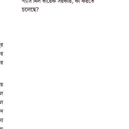
গ্যাস নিল তারেক সরকার, কী করতে
চলেছে?
ুর
ার
ার
য়ে
লে
লে
াদ
্য