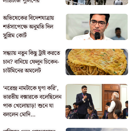
লাঠিচার্জ পুলিশের
অভিষেকের বিদেশযাত্রায়
শর্তসাপেক্ষে অনুমতি দিল
সুুপ্রিম কোর্ট
সন্ধ্যায় নতুন কিছু ট্রাই করতে
চান? বানিয়ে ফেলুন চিকেন-
চাউমিনের অমলেট
‘নরেন্দ্র নামটাকে ঘৃণা করি’,
ভারতীয় বক্সারকে বলেছিলেন
পাক খেলোয়াড়! শুনে যা
বললেন মোদি…