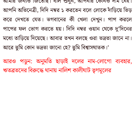
আমার জন্যও জিতেছি। বলি শুনুন, আপনার কোনও দাম নেই।
আপনি অভিনেত্রী, দিদি নম্বর ১ করতেন বলে লোকে দাঁড়িয়ে ভিড়
করে দেখতে যেত। ভগবানের কী খেলা দেখুন। পাপ করলে
পাপের ফল ভোগ করতে হয়। দিদি নম্বর ওয়ান থেকে দু’দিনের
মধ্যে তাড়িয়ে দিয়েছে। আবার তখন বলছে ওরা ভদ্রতা জানে না।
আরে তুমি কোন ভদ্রতা জানো হে? তুমি বিশ্বাসঘাতক।’
আরও পডুন:
অনুমতি ছাড়াই দলের নাম-লোগো ব্যবহার,
ঋতব্রতদের বিরুদ্ধে থানায় নালিশ কালীঘাট তৃণমূলের