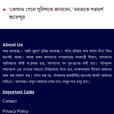
‘কোথাও গেলে পুলিশকে জানাবেন,’ মমতাকে পরামর্শ
শুভেন্দুর
About Us
সময় বদলাচ্ছে। প্রতি মুহুর্তে দুনিয়া বদলাচ্ছে। গতির দুনিয়ার সঙ্গে পাল্লা দিতে গিয়ে
বদলেছি আমরা। আমরা থাকব আপনাদের অগ্রযাত্রার সহযাত্রী হিসাবে, আপনাদের
প্রতিবাদের বলিষ্ঠ কণ্ঠস্বর হয়ে, আপনাদের সব সুখ-দুঃখের সাথী হয়ে। গঠনমূলক
সমালোচক এবং তথ্যের সবচেয়ে নির্ভরযোগ্য উ‍ৎস হয়ে, সংবাদমাধ্যম হিসেবে আমাদের
কাজ খবর প্রকাশ করা। শাসন করা নয়, শাসকদের জবাবদিহির আওতায় আনাই আমাদের
দায়িত্ব। আপনারাও থাকুন আমাদের চলার পথে, বন্ধুর পথে বন্ধু হয়ে।
Important Links
Contact
Privacy Policy