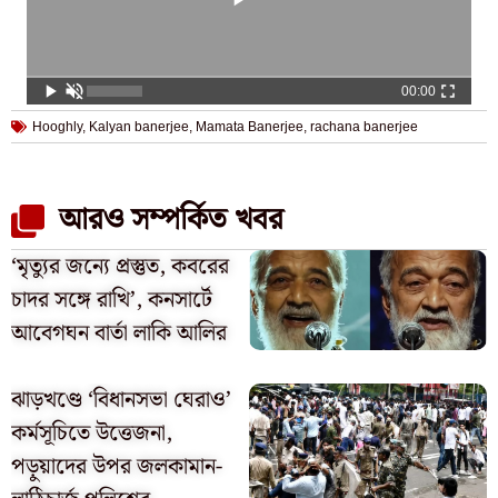
00:00
Hooghly
,
Kalyan banerjee
,
Mamata Banerjee
,
rachana banerjee
আরও সম্পর্কিত খবর
‘মৃত্যুর জন্যে প্রস্তুত, কবরের
চাদর সঙ্গে রাখি’, কনসার্টে
আবেগঘন বার্তা লাকি আলির
ঝাড়খণ্ডে ‘বিধানসভা ঘেরাও’
কর্মসূচিতে উত্তেজনা,
পড়ুয়াদের উপর জলকামান-