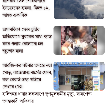
রাশিয়ার তেল শোধনাগারে
ইউক্রেনের হামলা, নিহত ১২,
আহত একাধিক
অমানবিক! ফোন চুরির
অভিযোগে যুবকের মাথা ন্যাড়া
করে গলায় ঝোলানো হল
জুতোর মালা
আরজি-কর ঘটনার তদন্তে নয়া
মোড়, বাজেয়াপ্ত নার্সের ফোন,
কল রেকর্ড-তথ্য খতিয়ে
দেখবে CBI
হালিশহর থানার লকআপে তৃণমূলকর্মীর মৃত্যু, সাসপেন্ড
তদন্তকারী অফিসার