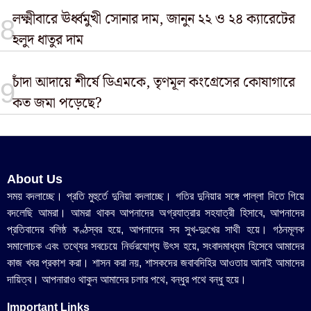
লক্ষ্মীবারে ঊর্ধ্বমুখী সোনার দাম, জানুন ২২ ও ২৪ ক্যারেটের
হলুদ ধাতুর দাম
চাঁদা আদায়ে শীর্ষে ডিএমকে, তৃণমূল কংগ্রেসের কোষাগারে
কত জমা পড়েছে?
About Us
সময় বদলাচ্ছে। প্রতি মুহুর্তে দুনিয়া বদলাচ্ছে। গতির দুনিয়ার সঙ্গে পাল্লা দিতে গিয়ে
বদলেছি আমরা। আমরা থাকব আপনাদের অগ্রযাত্রার সহযাত্রী হিসাবে, আপনাদের
প্রতিবাদের বলিষ্ঠ কণ্ঠস্বর হয়ে, আপনাদের সব সুখ-দুঃখের সাথী হয়ে। গঠনমূলক
সমালোচক এবং তথ্যের সবচেয়ে নির্ভরযোগ্য উ‍ৎস হয়ে, সংবাদমাধ্যম হিসেবে আমাদের
কাজ খবর প্রকাশ করা। শাসন করা নয়, শাসকদের জবাবদিহির আওতায় আনাই আমাদের
দায়িত্ব। আপনারাও থাকুন আমাদের চলার পথে, বন্ধুর পথে বন্ধু হয়ে।
Important Links