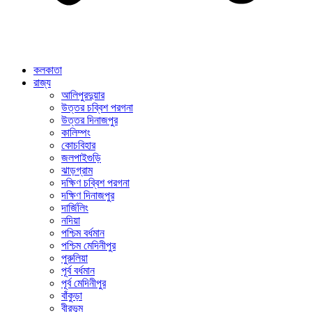
কলকাতা
রাজ্য
আলিপুরদুয়ার
উত্তর চব্বিশ পরগনা
উত্তর দিনাজপুর
কালিম্পং
কোচবিহার
জলপাইগুড়ি
ঝাড়গ্রাম
দক্ষিণ চব্বিশ পরগনা
দক্ষিণ দিনাজপুর
দার্জিলিং
নদিয়া
পশ্চিম বর্ধমান
পশ্চিম মেদিনীপুর
পুরুলিয়া
পূর্ব বর্ধমান
পূর্ব মেদিনীপুর
বাঁকুড়া
বীরভূম