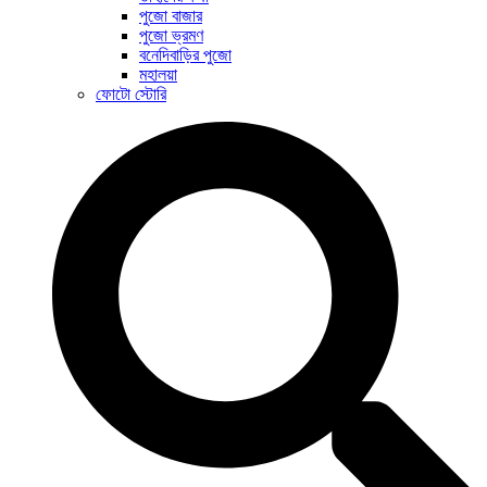
পুজো বাজার
পুজো ভ্রমণ
বনেদিবাড়ির পুজো
মহালয়া
ফোটো স্টোরি