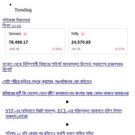
Trending
পশ্চিমবঙ্গ বিধানসভা
ফিফা ২০২৬
ফুকেত থেকে দিল্লিগামী বিমানের পাইলট মাদকাসক্ত ছিলেন! প্রকাশ্যে চাঞ্চল্যকর
রিপোর্ট
গোটা শরীরে ছড়িয়ে পড়ছে ক্যান্সার, সঙ্কটজনক জো বাইডেন
রবিবারের ছুটি কি ভেস্তে দেবে বৃষ্টি? কলকাতা-সহ বাংলায় আজ কেমন থাকবে আবহাওয়া
STF-এর অভিযানে বিরাট সাফল্য, ECL-এর পরিত্যক্ত আবাসনে হদিশ বিশাল
অস্ত্রভাণ্ডারের
শনিবার ১০ ঘন্টা জেরার পর রবিতেও ভবানী ভবনে হাজির সুমিত