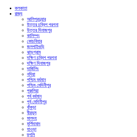
কলকাতা
রাজ্য
আলিপুরদুয়ার
উত্তর চব্বিশ পরগনা
উত্তর দিনাজপুর
কালিম্পং
কোচবিহার
জলপাইগুড়ি
ঝাড়গ্রাম
দক্ষিণ চব্বিশ পরগনা
দক্ষিণ দিনাজপুর
দার্জিলিং
নদিয়া
পশ্চিম বর্ধমান
পশ্চিম মেদিনীপুর
পুরুলিয়া
পূর্ব বর্ধমান
পূর্ব মেদিনীপুর
বাঁকুড়া
বীরভূম
মালদহ
মুর্শিদাবাদ
হাওড়া
হুগলি