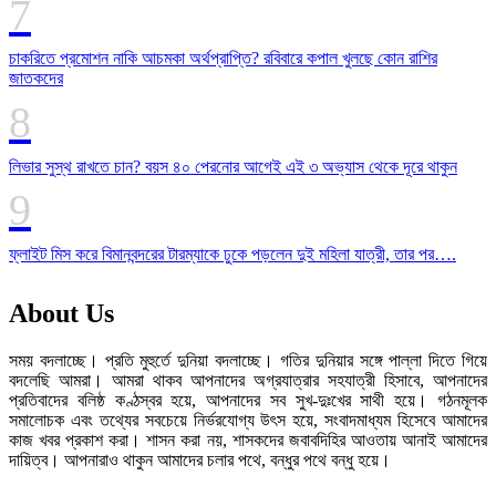
চাকরিতে প্রমোশন নাকি আচমকা অর্থপ্রাপ্তি? রবিবারে কপাল খুলছে কোন রাশির
জাতকদের
লিভার সুস্থ রাখতে চান? বয়স ৪০ পেরনোর আগেই এই ৩ অভ্যাস থেকে দূরে থাকুন
ফ্লাইট মিস করে বিমানবন্দরের টারম্যাকে ঢুকে পড়লেন দুই মহিলা যাত্রী, তার পর….
About Us
সময় বদলাচ্ছে। প্রতি মুহুর্তে দুনিয়া বদলাচ্ছে। গতির দুনিয়ার সঙ্গে পাল্লা দিতে গিয়ে
বদলেছি আমরা। আমরা থাকব আপনাদের অগ্রযাত্রার সহযাত্রী হিসাবে, আপনাদের
প্রতিবাদের বলিষ্ঠ কণ্ঠস্বর হয়ে, আপনাদের সব সুখ-দুঃখের সাথী হয়ে। গঠনমূলক
সমালোচক এবং তথ্যের সবচেয়ে নির্ভরযোগ্য উ‍ৎস হয়ে, সংবাদমাধ্যম হিসেবে আমাদের
কাজ খবর প্রকাশ করা। শাসন করা নয়, শাসকদের জবাবদিহির আওতায় আনাই আমাদের
দায়িত্ব। আপনারাও থাকুন আমাদের চলার পথে, বন্ধুর পথে বন্ধু হয়ে।