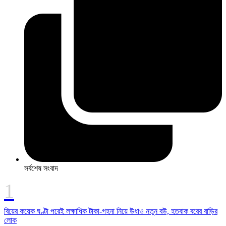
সর্বশেষ সংবাদ
বিয়ের কয়েক ঘণ্টা পরেই লক্ষাধিক টাকা-গহনা নিয়ে উধাও নতুন বউ, হতবাক বরের বাড়ির
লোক