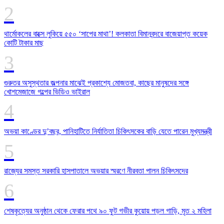
থার্মোকলের বাক্সে লুকিয়ে ৫৫০ ‘সাপের মাথা’! কলকাতা বিমানবন্দরে বাজেয়াপ্ত কয়েক
কোটি টাকার মাছ
গুরুতর অসুস্থতার জল্পনার মাঝেই প্রকাশ্যে মোজতবা, কাছের মানুষদের সঙ্গে
খোশমেজাজে গল্পের ভিডিও ভাইরাল
অভয়া কাণ্ডের দু’বছর, পানিহাটিতে নির্যাতিতা চিকিৎসকের বাড়ি যেতে পারেন মুখ্যমন্ত্রী
রাজ্যের সমস্ত সরকারি হাসপাতালে অভয়ার স্মরণে নীরবতা পালন চিকিৎসদের
শেষকৃত্যের অনুষ্ঠান থেকে ফেরার পথে ৯০ ফুট গভীর কুয়োয় পড়ল গাড়ি, মৃত ২ মহিলা