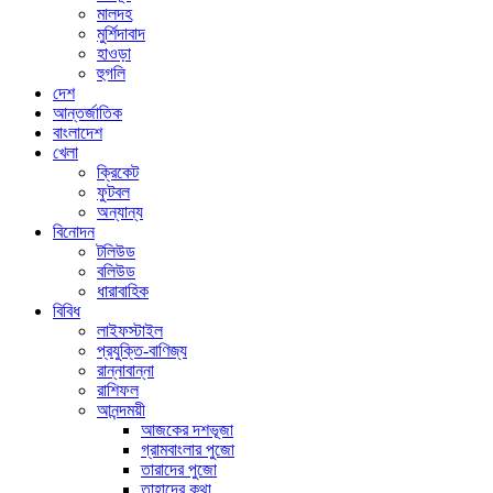
মালদহ
মুর্শিদাবাদ
হাওড়া
হুগলি
দেশ
আন্তর্জাতিক
বাংলাদেশ
খেলা
ক্রিকেট
ফুটবল
অন্যান্য
বিনোদন
টলিউড
বলিউড
ধারাবাহিক
বিবিধ
লাইফস্টাইল
প্রযুক্তি-বাণিজ্য
রান্নাবান্না
রাশিফল
আনন্দময়ী
আজকের দশভূজা
গ্রামবাংলার পুজো
তারাদের পুজো
তাহাদের কথা