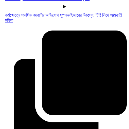
কর্মক্ষেত্রে মানসিক হয়রানির অভিযোগ সুপারভাইজারের বিরুদ্ধে, চিঠি লিখে আত্মঘাতী
মহিলা