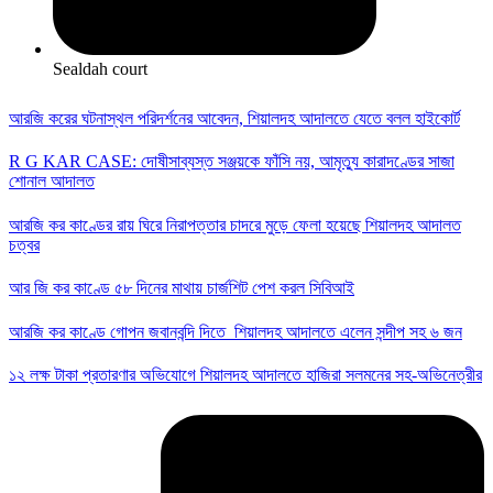
Sealdah court
আরজি করের ঘটনাস্থল পরিদর্শনের আবেদন, শিয়ালদহ আদালতে যেতে বলল হাইকোর্ট
R G KAR CASE: দোষীসাব্যস্ত সঞ্জয়কে ফাঁসি নয়, আমৃত্যু কারাদণ্ডের সাজা
শোনাল আদালত
আরজি কর কাণ্ডের রায় ঘিরে নিরাপত্তার চাদরে মুড়ে ফেলা হয়েছে শিয়ালদহ আদালত
চত্বর
আর জি কর কাণ্ডে ৫৮ দিনের মাথায় চার্জশিট পেশ করল সিবিআই
আরজি কর কাণ্ডে গোপন জবানবন্দি দিতে শিয়ালদহ আদালতে এলেন সন্দীপ সহ ৬ জন
১২ লক্ষ টাকা প্রতারণার অভিযোগে শিয়ালদহ আদালতে হাজিরা সলমনের সহ-অভিনেত্রীর