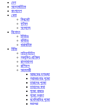
দেশ
আন্তর্জাতিক
বাংলাদেশ
খেলা
ক্রিকেট
ফুটবল
অন্যান্য
বিনোদন
টলিউড
বলিউড
ধারাবাহিক
বিবিধ
লাইফস্টাইল
প্রযুক্তি-বাণিজ্য
রান্নাবান্না
রাশিফল
আনন্দময়ী
আজকের দশভূজা
গ্রামবাংলার পুজো
তারাদের পুজো
তাহাদের কথা
পুজো বাজার
পুজো ভ্রমণ
বনেদিবাড়ির পুজো
মহালয়া